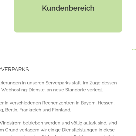
Kunden zugänglich und kann nach der
Kundenbereich
Aktualisierung der Zugangsdaten verwendet
werden.
RVERPARKS
rierungen in unseren Serverparks statt. Im Zuge dessen
 Webhosting-Dienste, an neue Standorte verlegt.
er in verschiedenen Rechenzentren in Bayern, Hessen,
Berlin, Frankreich und Finnland.
indstrom betrieben werden und völlig autark sind, sind
sem Grund verlagern wir einige Dienstleistungen in diese