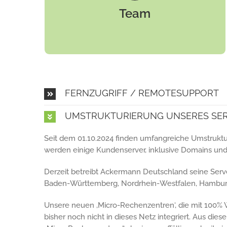
Produktbereichen geschult und garantiert
Team
Ihnen einen erstklassigen Service – auch
nach dem Kauf.
FERNZUGRIFF / REMOTESUPPORT
UMSTRUKTURIERUNG UNSERES SE
Seit dem 01.10.2024 finden umfangreiche Umstruktu
werden einige Kundenserver, inklusive Domains und
Derzeit betreibt Ackermann Deutschland seine Serv
Baden-Württemberg, Nordrhein-Westfalen, Hamburg, 
Unsere neuen ‚Micro-Rechenzentren‘, die mit 100% W
bisher noch nicht in dieses Netz integriert. Aus die