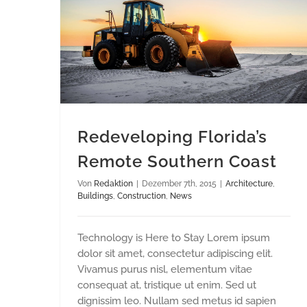
REDEVELOPING FLORIDA’S REMOTE SOUTHERN COAST
Redeveloping Florida’s
Remote Southern Coast
Von
Redaktion
|
Dezember 7th, 2015
|
Architecture
,
Buildings
,
Construction
,
News
Technology is Here to Stay Lorem ipsum
dolor sit amet, consectetur adipiscing elit.
Vivamus purus nisl, elementum vitae
consequat at, tristique ut enim. Sed ut
dignissim leo. Nullam sed metus id sapien