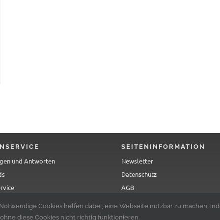
NSERVICE
SEITENINFORMATION
agen und Antworten
Newsletter
ds
Datenschutz
rvice
AGB
e
Impressum
otwendige Cookies helfen dabei, eine Webseite nutzbar zu machen, inde
hne diese Cookies nicht richtig funktionieren.
© 1997 – 2026 Ackermann Deutschland