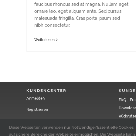
faucibus rhoncus sed at magna. Nullam eget
ornare leo, eget aliquam ante. Sed cursus
malesuada fringilla. Cras porta ipsum sed
nibh consectetur,
Weiterlesen
KUNDENCENTER
KUNDE
Anmelden
FAQ – Fr
Downloa
Registrieren
Rückrufse
Formular
Diese Webseiten verwenden nur Notwendige/Essentielle Cookies. N
auf sichere Bereiche der Webseite ermöglichen. Die Webseite kann o