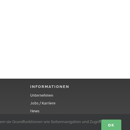
INFORMATIONEN
Unternehmen
Jobs / Karriere
News
Social Impact
m sie Grundfunktionen wie Seitennavigation und Zugriff
OK